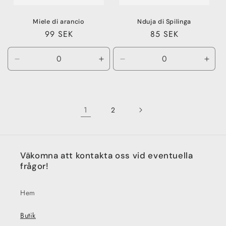
Miele di arancio
Nduja di Spilinga
Ordinarie
99 SEK
Ordinarie
85 SEK
pris
pris
Minska
Öka
Minska
Öka
kvantitet
kvantitet
kvantitet
kvant
för
för
för
för
400
400
190
190
g
g
g
g
1
2
Väkomna att kontakta oss vid eventuella
frågor!
Hem
Butik