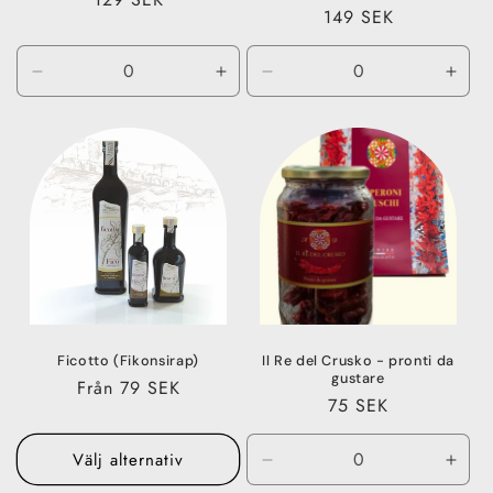
Ordinarie
149 SEK
pris
pris
Minska
Öka
Minska
Öka
kvantitet
kvantitet
kvantitet
kvant
för
för
för
för
140
140
100
100
g
g
g
g
Ficotto (Fikonsirap)
Il Re del Crusko - pronti da
gustare
Ordinarie
Från 79 SEK
Ordinarie
75 SEK
pris
pris
Välj alternativ
Minska
Öka
kvantitet
kvant