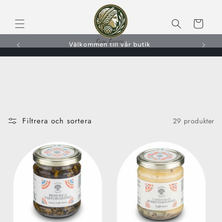
vidare
till
Varukorg
innehåll
Välkommen till vår butik
Filtrera och sortera
29 produkter