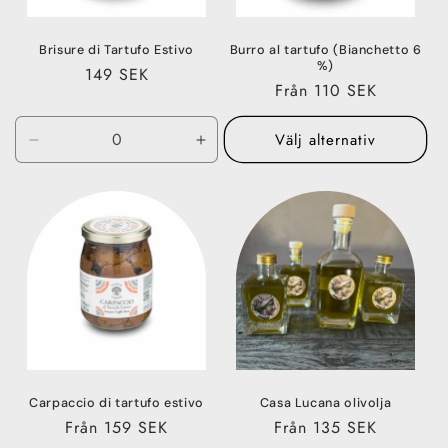
Brisure di Tartufo Estivo
Burro al tartufo (Bianchetto 6
%)
Ordinarie
149 SEK
Ordinarie
Från 110 SEK
pris
pris
Välj alternativ
Minska
Öka
kvantitet
kvantitet
för
för
80
80
g
g
Carpaccio di tartufo estivo
Casa Lucana olivolja
Ordinarie
Från 159 SEK
Ordinarie
Från 135 SEK