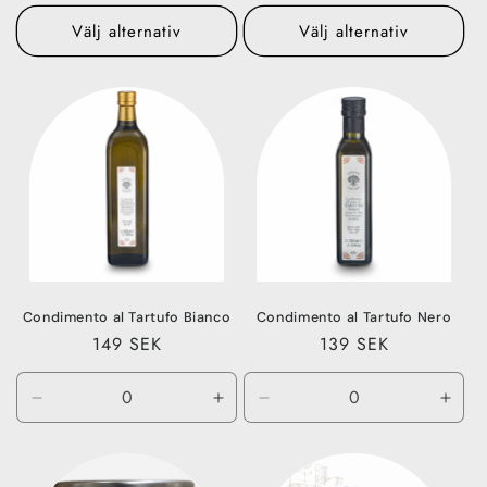
pris
pris
Välj alternativ
Välj alternativ
Condimento al Tartufo Bianco
Condimento al Tartufo Nero
Ordinarie
149 SEK
Ordinarie
139 SEK
pris
pris
Minska
Öka
Minska
Öka
kvantitet
kvantitet
kvantitet
kvant
för
för
för
för
250
250
250
250